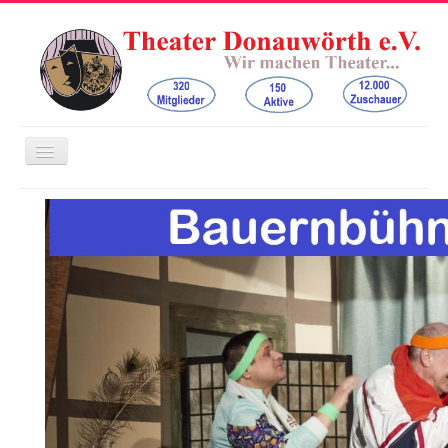
Navigation
an/aus
Home
Der Verein
Bauernbühne Auchsesheim
Freilichtbühne am Mangoldfelsen
Kinder- und Jugendtheater
Kontakt
Spenden