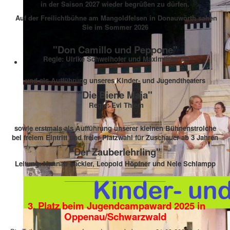
in der Saison 2027 wieder begrüßen zu dürfen.
Auf der Freilichtbühne am Mangoldfelsen in Donauwörth sahen
Sie im Sommer 2026
"Don Camillo und Peppone"
Regie: Ulrike Schweihofer und Maximilian Ott
und als Aufführung unseres Kinder- und Jugendtheaters
"Die Biene Maja"
Regie: Evi Thiem
sowie erstmals als Aufführung unserer kleinen Bühnenstrolche
bei freiem Eintritt und freier Platzwahl für Zuschauer ab 3 Jahren
"Der Zauberlehrling"
Leitung: Hannah Fackler, Leopold Höpfner und Nele Schlampp
____________________________
3. Platz beim Jugendcampaward 2025 in
Oppenau/Schwarzwald