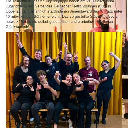
Die Teilnehmer unserer Jugendgruppe haben am 21.09.2025 beim
Jugendcamp des Verbandes Deutscher Freilichtbühnen (Süd) in
Oppenau beim alljährlich stattfindenen Jugendaward den 3. Platz unter
10 mitwirkenden Bühnen erreicht. Das vorgestellte Stück "the social
network" haben sie selbst geschrieben und erarbeitet. Herzlichen
Glückwunsch!