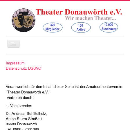
Navigation
an/aus
Home
Impressum
Datenschutz DSGVO
Der Verein
Bauernbühne Auchsesheim
Verantwortlich für den Inhalt dieser Seite ist der Amateurtheaterverein
Freilichtbühne am Mangoldfelsen
"Theater Donauwörth e.V."
Kinder- und Jugendtheater
vertreten durch:
1. Vorsitzender:
Kontakt
Dr. Andreas Schiffelholz,
Spenden
Anton-Sturm-Straße 1
86609 Donauwörth
Tel. 0906 / 7001086