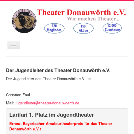
Navigation
an/aus
Home
Der Jugendleiter des Theater Donauwörth e.V.
Der Verein
Der Jugendleiter des Theater Donauwörth e.V. ist
Bauernbühne Auchsesheim
Freilichtbühne am Mangoldfelsen
Christian Faul
Kinder- und Jugendtheater
Mail:
jugendleiter@theater-donauwoerth.de
Kontakt
Larifari 1. Platz im Jugendtheater
Spenden
Erneut Bayerischer Amateurtheaterpreis für das Theater
Donauwörth e.V.!