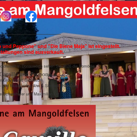
______________________
 und Peppone" und "Die Biene Maja" ist eingestellt.
staltungen sind ausverkauft.
goldfelsen in Donauwörth sehen Sie 2026 die Komödie
Camillo und Peppone
n Giovannino Guareschi
- und Musikverlag Ahn & Simrock, Hamburg
ke Schweihofer und Maximilian Ott