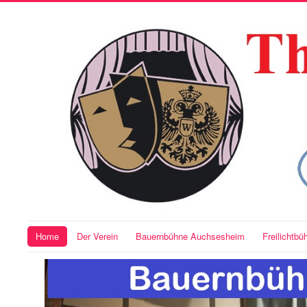
Home
Der Verein
Bauernbühne Auchsesheim
Freilichtb