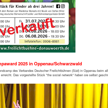
mpaward 2025 in Oppenau/Schwarzwald
ndcamp des Verbandes Deutscher Freilichtbühnen (Süd) in Oppenau beim allj
erreicht. Das vorgestellte Stück "the social network" haben sie selbst gesch