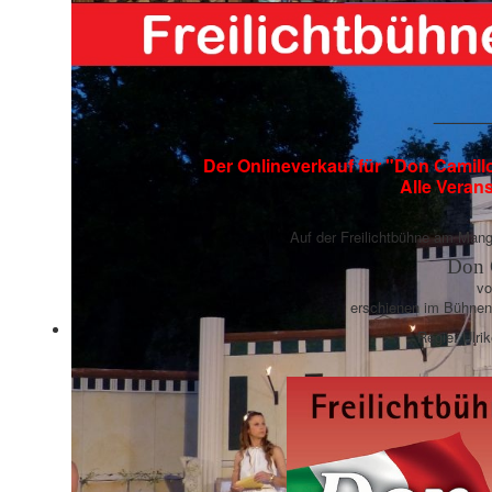
______
Der Onlineverkauf für "Don Camillo
Alle Veran
Auf der Freilichtbühne am Man
Don 
vo
erschienen im Bühnen
Regie: Ulri